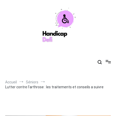
Aller
au
contenu
Handicapdefi
Votre guide de la santé toujours à vos côtés
Accueil
Séniors
Lutter contre l’arthrose : les traitements et conseils a suivre