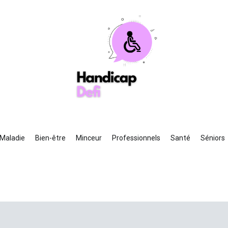
ndicapdefi
e guide de la santé toujours à vos côtés
Maladie
Bien-être
Minceur
Professionnels
Santé
Séniors