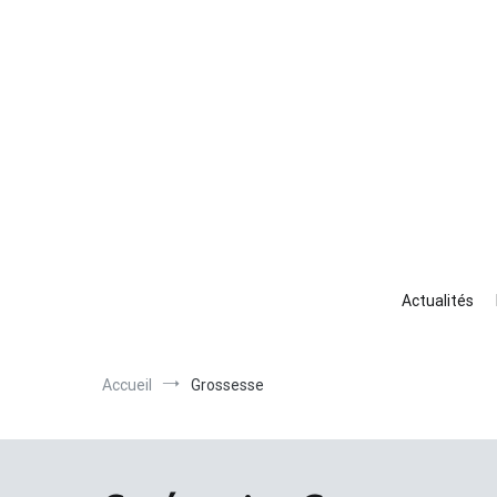
Aller
au
contenu
Ha
Votr
Actualités
Accueil
Grossesse