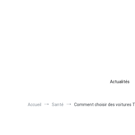
Aller
au
contenu
Ha
Votr
Actualités
Accueil
Santé
Comment choisir des voitures 