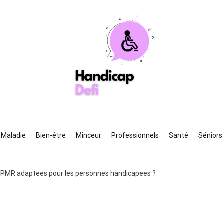
ndicapdefi
e guide de la santé toujours à vos côtés
Maladie
Bien-être
Minceur
Professionnels
Santé
Séniors
TPMR adaptees pour les personnes handicapees ?