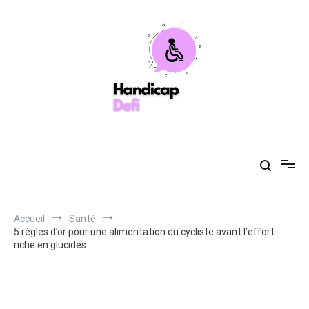
Aller
au
contenu
Handicapdefi
Votre guide de la santé toujours à vos côtés
Accueil
Santé
5 règles d’or pour une alimentation du cycliste avant l’effort
riche en glucides