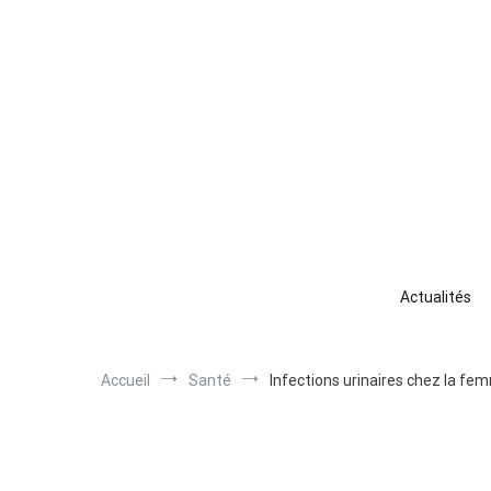
Aller
au
contenu
Ha
Votr
Actualités
Accueil
Santé
Infections urinaires chez la fem