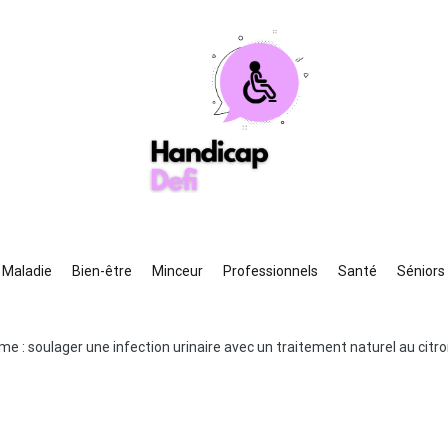
ndicapdefi
e guide de la santé toujours à vos côtés
Maladie
Bien-être
Minceur
Professionnels
Santé
Séniors
me : soulager une infection urinaire avec un traitement naturel au citr