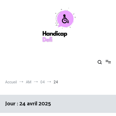
Aller
au
contenu
Handicapdefi
Votre guide de la santé toujours à vos côtés
Accueil
AM
04
24
Jour :
24 avril 2025