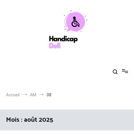
Aller
au
contenu
Handicapdefi
Votre guide de la santé toujours à vos côtés
Accueil
AM
08
Mois :
août 2025